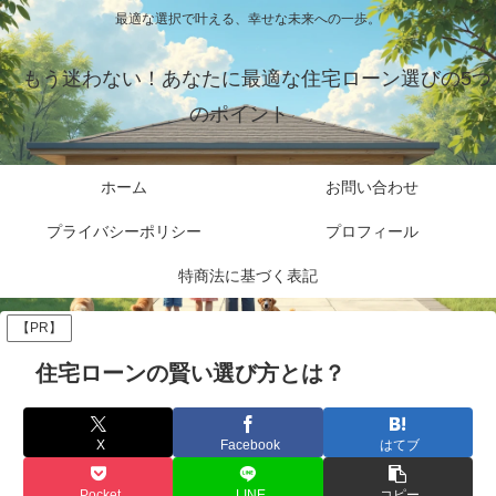
最適な選択で叶える、幸せな未来への一歩。
もう迷わない！あなたに最適な住宅ローン選びの5つ
のポイント
ホーム
お問い合わせ
プライバシーポリシー
プロフィール
特商法に基づく表記
【PR】
住宅ローンの賢い選び方とは？
X
Facebook
はてブ
Pocket
LINE
コピー